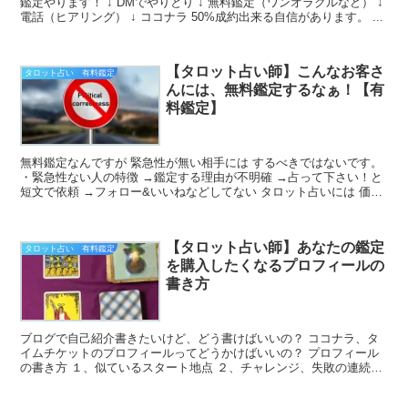
鑑定やります！ ↓ DMでやりとり ↓ 無料鑑定（ワンオラクルなど） ↓
電話（ヒアリング） ↓ ココナラ 50%成約出来る自信があります。 ...
【タロット占い師】こんなお客さ
タロット占い 有料鑑定
んには、無料鑑定するなぁ！【有
料鑑定】
無料鑑定なんですが 緊急性が無い相手には するべきではないです。
・緊急性ない人の特徴 →鑑定する理由が不明確 →占って下さい！と
短文で依頼 →フォロー&いいねなどしてない タロット占いには 価値
がありま...
【タロット占い師】あなたの鑑定
タロット占い 有料鑑定
を購入したくなるプロフィールの
書き方
ブログで自己紹介書きたいけど、どう書けばいいの？ ココナラ、タ
イムチケットのプロフィールってどうかけばいいの？ プロフィール
の書き方 １、似ているスタート地点 ２、チャレンジ、失敗の連続、
研究の連続 ３、突然の出会い、...