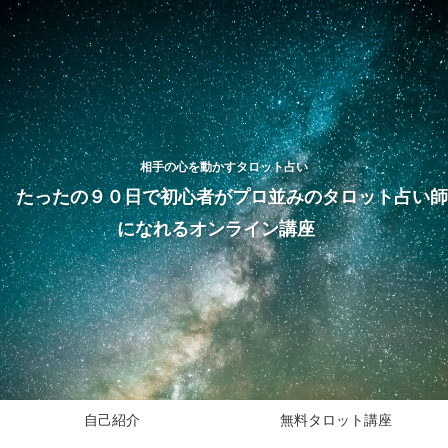
相手の心を動かすタロット占い
たったの９０日で初心者がプロ並みのタロット占い師
になれるオンライン講座
自己紹介
無料タロット講座