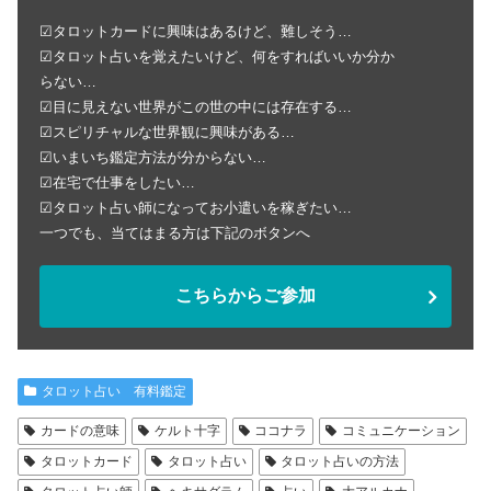
☑タロットカードに興味はあるけど、難しそう…
☑タロット占いを覚えたいけど、何をすればいいか分か
らない…
☑目に見えない世界がこの世の中には存在する…
☑スピリチャルな世界観に興味がある…
☑いまいち鑑定方法が分からない…
☑在宅で仕事をしたい…
☑タロット占い師になってお小遣いを稼ぎたい…
一つでも、当てはまる方は下記のボタンへ
こちらからご参加
タロット占い 有料鑑定
カードの意味
ケルト十字
ココナラ
コミュニケーション
タロットカード
タロット占い
タロット占いの方法