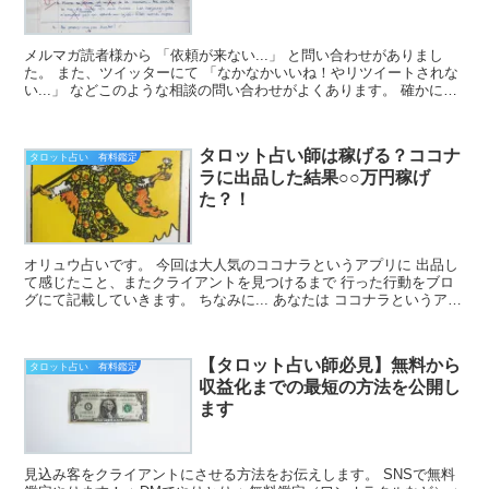
メルマガ読者様から 「依頼が来ない...」 と問い合わせがありまし
た。 また、ツイッターにて 「なかなかいいね！やリツイートされな
い...」 などこのような相談の問い合わせがよくあります。 確かに、
・鑑定を試...
タロット占い師は稼げる？ココナ
タロット占い 有料鑑定
ラに出品した結果○○万円稼げ
た？！
オリュウ占いです。 今回は大人気のココナラというアプリに 出品し
て感じたこと、またクライアントを見つけるまで 行った行動をブロ
グにて記載していきます。 ちなみに... あなたは ココナラというアプ
リは、ご存知でしょうか？...
【タロット占い師必見】無料から
タロット占い 有料鑑定
収益化までの最短の方法を公開し
ます
見込み客をクライアントにさせる方法をお伝えします。 SNSで無料