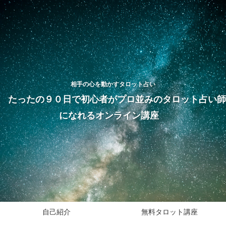
相手の心を動かすタロット占い
たったの９０日で初心者がプロ並みのタロット占い師
になれるオンライン講座
自己紹介
無料タロット講座