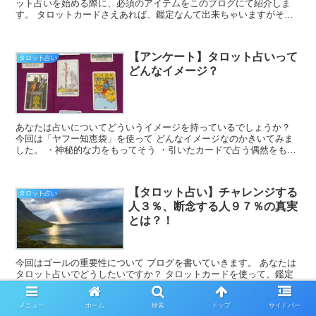
ット占いを始める際に、必須のアイテムをこのブログにて紹介しま
す。 タロットカードさえあれば、鑑定なんて出来ちゃいますがそれ
だけでは不十分です。 ここで質問な...
【アンケート】タロット占いって
タロット占い
どんなイメージ？
あなたは占いについてどういうイメージを持っているでしょうか？
今回は「ヤフー知恵袋」を使って どんなイメージなのかきいてみま
した。 ・神秘的な力をもってそう ・引いたカードで占う偶然をもと
にしたうらないですから対面式おみくじ...
【タロット占い】チャレンジする
タロット占い
人３％、断念する人９７％の真実
とは？！
今回はゴールの重要性について ブログを書いていきます。 あなたは
タロット占いでどうしたいですか？ タロットカードを使って、鑑定
して、誰かの役に立ちたい... タロットカードを使...
メニュー
ホーム
検索
トップ
サイドバー