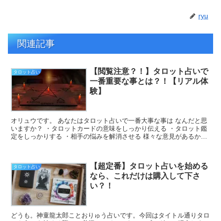
ryu
関連記事
【閲覧注意？！】タロット占いで
タロット占い
一番重要な事とは？！【リアル体
験】
オリュウです。 あなたはタロット占いで一番大事な事は なんだと思
いますか？ ・タロットカードの意味をしっかり伝える ・タロット鑑
定をしっかりする ・相手の悩みを解消させる 様々な意見があるかと
思います...
【超定番】タロット占いを始める
タロット占い
なら、これだけは購入して下さ
い？！
どうも。神童龍太郎ことおりゅう占いです。今回はタイトル通りタロ