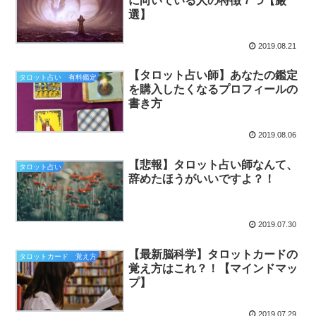
に向いている人の特徴７つ【厳
選】
2019.08.21
【タロット占い師】あなたの鑑定
タロット占い 有料鑑定
を購入したくなるプロフィールの
書き方
2019.08.06
【悲報】タロット占い師なんて、
タロット占い
辞めたほうがいいですよ？！
2019.07.30
【最新脳科学】タロットカードの
タロットカード 覚え方
覚え方はこれ？！【マインドマッ
プ】
2019.07.29